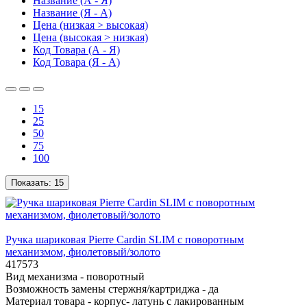
Название (А - Я)
Название (Я - А)
Цена (низкая > высокая)
Цена (высокая > низкая)
Код Товара (А - Я)
Код Товара (Я - А)
15
25
50
75
100
Показать:
15
Ручка шариковая Pierre Cardin SLIM с поворотным
механизмом, фиолетовый/золото
417573
Вид механизма -
поворотный
Возможность замены стержня/картриджа -
да
Материал товара -
корпус- латунь с лакированным