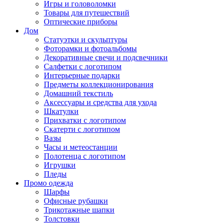
Игры и головоломки
Товары для путешествий
Оптические приборы
Дом
Статуэтки и скульптуры
Фоторамки и фотоальбомы
Декоративные свечи и подсвечники
Салфетки с логотипом
Интерьерные подарки
Предметы коллекционирования
Домашний текстиль
Аксессуары и средства для ухода
Шкатулки
Прихватки с логотипом
Скатерти с логотипом
Вазы
Часы и метеостанции
Полотенца с логотипом
Игрушки
Пледы
Промо одежда
Шарфы
Офисные рубашки
Трикотажные шапки
Толстовки