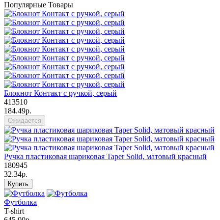
Популярные Товары
Блокнот Контакт с ручкой, серый
413510
184.49р.
Ожидается
Ручка пластиковая шариковая Taper Solid, матовый красный
180945
32.34р.
Купить
Футболка
T-shirt
645.00р.