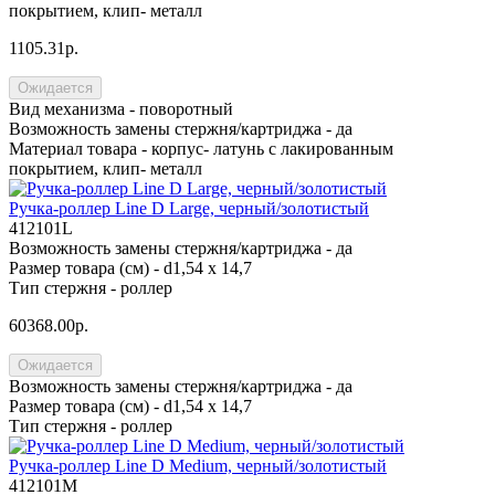
покрытием, клип- металл
1105.31р.
Ожидается
Вид механизма -
поворотный
Возможность замены стержня/картриджа -
да
Материал товара -
корпус- латунь с лакированным
покрытием, клип- металл
Ручка-роллер Line D Large, черный/золотистый
412101L
Возможность замены стержня/картриджа -
да
Размер товара (см) -
d1,54 х 14,7
Тип стержня -
роллер
60368.00р.
Ожидается
Возможность замены стержня/картриджа -
да
Размер товара (см) -
d1,54 х 14,7
Тип стержня -
роллер
Ручка-роллер Line D Medium, черный/золотистый
412101M