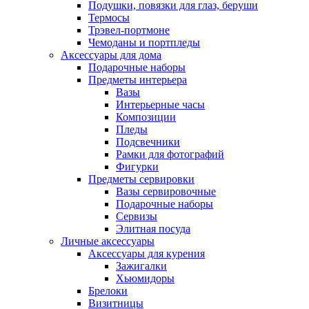
Подушки, повязки для глаз, беруши
Термосы
Трэвел-портмоне
Чемоданы и портпледы
Аксессуары для дома
Подарочные наборы
Предметы интерьера
Вазы
Интерьерные часы
Композиции
Пледы
Подсвечники
Рамки для фотографий
Фигурки
Предметы сервировки
Вазы сервировочные
Подарочные наборы
Сервизы
Элитная посуда
Личные аксессуары
Аксессуары для курения
Зажигалки
Хьюмидоры
Брелоки
Визитницы