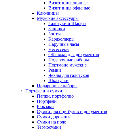
Визитницы личные
Визитницы офисные
Ключницы
Мужские аксессуары
Галстуки и Шарфы
Запонки
Зонты
Кардхолдеры
Наручные часы
Несессеры
Обложки для документов
Подарочные наборы
Портмоне мужские
Ремни
Чехлы для галстуков
Шкатулки
Подарочные наборы
Портфели и сумки
Папки, портфолио
Портфели
Рюкзаки
Сумки для ноутбуков и документов
Сумки дорожные
Сумки на пояс
Термосумки