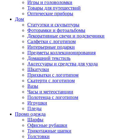
Игры и головоломки
Товары для путешествий
Оптические приборы
Дом
Статуэтки и скульптуры
Фоторамки и фотоальбомы
Декоративные свечи и подсвечники
Салфетки с логотипом
Интерьерные подарки
Предметы коллекционирования
Домашний текстиль
Аксессуары и средства для ухода
Шкатулки
Прихватки с логотипом
Скатерти с логотипом
Вазы
Часы и метеостанции
Полотенца с логотипом
Игрушки
Пледы
Промо одежда
Шарфы
Офисные рубашки
Трикотажные шапки
Толстовки