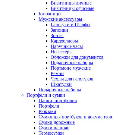
Визитницы личные
Визитницы офисные
Ключницы
Мужские аксессуары
Галстуки и Шарфы
Запонки
Зонты
Кардхолдеры
Наручные часы
Несессеры
Обложки для документов
Подарочные наборы
Портмоне мужские
Ремни
Чехлы для галстуков
Шкатулки
Подарочные наборы
Портфели и сумки
Папки, портфолио
Портфели
Рюкзаки
Сумки для ноутбуков и документов
Сумки дорожные
Сумки на пояс
Термосумки