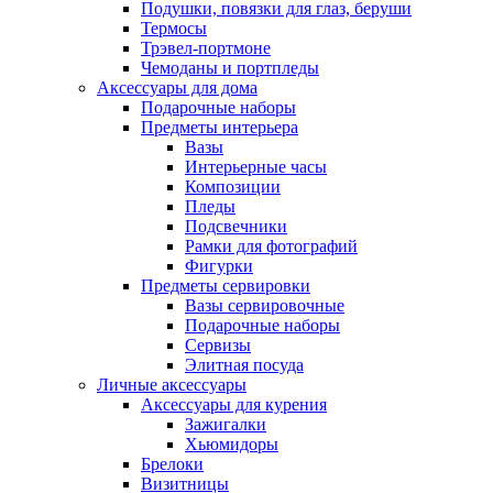
Подушки, повязки для глаз, беруши
Термосы
Трэвел-портмоне
Чемоданы и портпледы
Аксессуары для дома
Подарочные наборы
Предметы интерьера
Вазы
Интерьерные часы
Композиции
Пледы
Подсвечники
Рамки для фотографий
Фигурки
Предметы сервировки
Вазы сервировочные
Подарочные наборы
Сервизы
Элитная посуда
Личные аксессуары
Аксессуары для курения
Зажигалки
Хьюмидоры
Брелоки
Визитницы