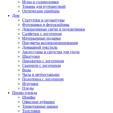
Игры и головоломки
Товары для путешествий
Оптические приборы
Дом
Статуэтки и скульптуры
Фоторамки и фотоальбомы
Декоративные свечи и подсвечники
Салфетки с логотипом
Интерьерные подарки
Предметы коллекционирования
Домашний текстиль
Аксессуары и средства для ухода
Шкатулки
Прихватки с логотипом
Скатерти с логотипом
Вазы
Часы и метеостанции
Полотенца с логотипом
Игрушки
Пледы
Промо одежда
Шарфы
Офисные рубашки
Трикотажные шапки
Толстовки