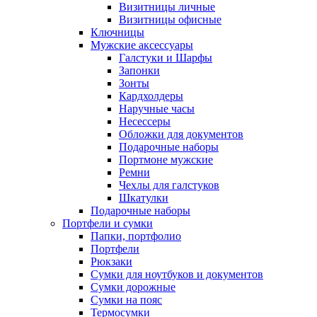
Визитницы личные
Визитницы офисные
Ключницы
Мужские аксессуары
Галстуки и Шарфы
Запонки
Зонты
Кардхолдеры
Наручные часы
Несессеры
Обложки для документов
Подарочные наборы
Портмоне мужские
Ремни
Чехлы для галстуков
Шкатулки
Подарочные наборы
Портфели и сумки
Папки, портфолио
Портфели
Рюкзаки
Сумки для ноутбуков и документов
Сумки дорожные
Сумки на пояс
Термосумки