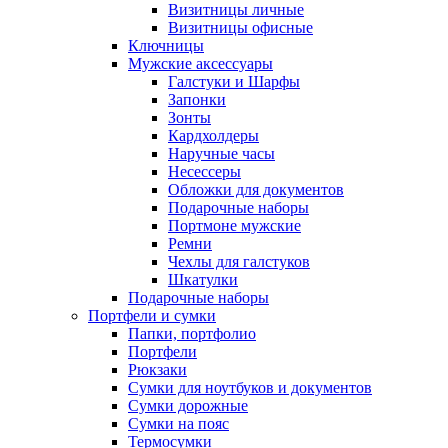
Визитницы личные
Визитницы офисные
Ключницы
Мужские аксессуары
Галстуки и Шарфы
Запонки
Зонты
Кардхолдеры
Наручные часы
Несессеры
Обложки для документов
Подарочные наборы
Портмоне мужские
Ремни
Чехлы для галстуков
Шкатулки
Подарочные наборы
Портфели и сумки
Папки, портфолио
Портфели
Рюкзаки
Сумки для ноутбуков и документов
Сумки дорожные
Сумки на пояс
Термосумки