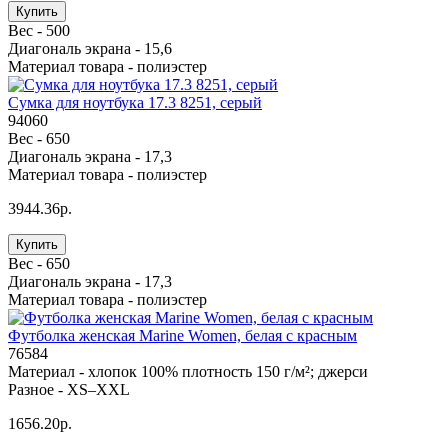
Купить
Вес -
500
Диагональ экрана -
15,6
Материал товара -
полиэстер
Сумка для ноутбука 17.3 8251, серый
94060
Вес -
650
Диагональ экрана -
17,3
Материал товара -
полиэстер
3944.36р.
Купить
Вес -
650
Диагональ экрана -
17,3
Материал товара -
полиэстер
Футболка женская Marine Women, белая с красным
76584
Материал -
хлопок 100% плотность 150 г/м²; джерси
Разное -
XS–XXL
1656.20р.