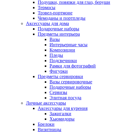
Подушки, повязки для глаз, беруши
Термосы
Трэвел-портмоне
Чемоданы и портпледы
Аксессуары для дома
Подарочные наборы
Предметы интерьера
Вазы
Интерьерные часы
Композиции
Пледы
Подсвечники
Рамки для фотографий
Фигурки
Предметы сервировки
Вазы сервировочные
Подарочные наборы
Сервизы
Элитная посуда
Личные аксессуары
Аксессуары для курения
Зажигалки
Хьюмидоры
Брелоки
Визитницы