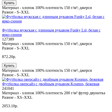
Купить
Материал -
хлопок 100% плотность 150 г/м²; джерси
Разное -
S–XXL
Футболка мужская с длинным рукавом Funky Lsl, белая с
ярко-синим
127389
Материал -
хлопок 100% плотность 150 г/м²; джерси
Разное -
S–XXL
872.20р.
Купить
Материал -
хлопок 100% плотность 150 г/м²; джерси
Разное -
S–XXL
Футболка оверсайз с двойным рукавом Kosmos, бежевая
241041
Материал -
хлопок 100% плотность 200 г/м² футер двунитка
Разное -
XS–XXL
2053.10р.