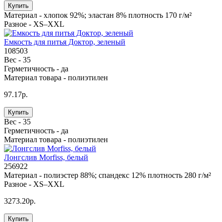
Купить
Материал -
хлопок 92%; эластан 8% плотность 170 г/м²
Разное -
XS–XXL
Емкость для питья Доктор, зеленый
108503
Вес -
35
Герметичность -
да
Материал товара -
полиэтилен
97.17р.
Купить
Вес -
35
Герметичность -
да
Материал товара -
полиэтилен
Лонгслив Morfiss, белый
256922
Материал -
полиэстер 88%; спандекс 12% плотность 280 г/м²
Разное -
XS–XXL
3273.20р.
Купить