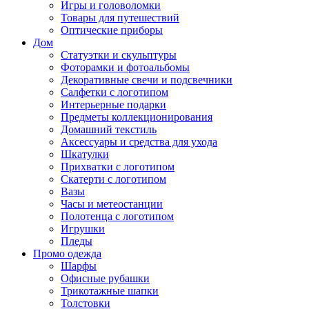
Игры и головоломки
Товары для путешествий
Оптические приборы
Дом
Статуэтки и скульптуры
Фоторамки и фотоальбомы
Декоративные свечи и подсвечники
Салфетки с логотипом
Интерьерные подарки
Предметы коллекционирования
Домашний текстиль
Аксессуары и средства для ухода
Шкатулки
Прихватки с логотипом
Скатерти с логотипом
Вазы
Часы и метеостанции
Полотенца с логотипом
Игрушки
Пледы
Промо одежда
Шарфы
Офисные рубашки
Трикотажные шапки
Толстовки