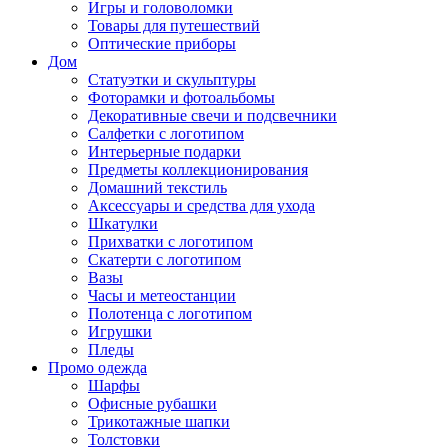
Игры и головоломки
Товары для путешествий
Оптические приборы
Дом
Статуэтки и скульптуры
Фоторамки и фотоальбомы
Декоративные свечи и подсвечники
Салфетки с логотипом
Интерьерные подарки
Предметы коллекционирования
Домашний текстиль
Аксессуары и средства для ухода
Шкатулки
Прихватки с логотипом
Скатерти с логотипом
Вазы
Часы и метеостанции
Полотенца с логотипом
Игрушки
Пледы
Промо одежда
Шарфы
Офисные рубашки
Трикотажные шапки
Толстовки