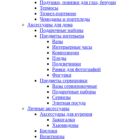
Подушки, повязки для глаз, беруши
Термосы
Трэвел-портмоне
Чемоданы и портпледы
Аксессуары для дома
Подарочные наборы
Предметы интерьера
Вазы
Интерьерные часы
Композиции
Пледы
Подсвечники
Рамки для фотографий
Фигурки
Предметы сервировки
Вазы сервировочные
Подарочные наборы
Сервизы
Элитная посуда
Личные аксессуары
Аксессуары для курения
Зажигалки
Хьюмидоры
Брелоки
Визитницы