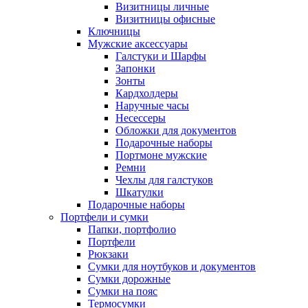
Визитницы личные
Визитницы офисные
Ключницы
Мужские аксессуары
Галстуки и Шарфы
Запонки
Зонты
Кардхолдеры
Наручные часы
Несессеры
Обложки для документов
Подарочные наборы
Портмоне мужские
Ремни
Чехлы для галстуков
Шкатулки
Подарочные наборы
Портфели и сумки
Папки, портфолио
Портфели
Рюкзаки
Сумки для ноутбуков и документов
Сумки дорожные
Сумки на пояс
Термосумки