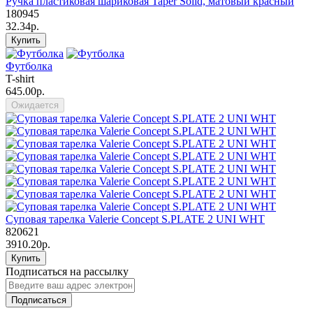
Ручка пластиковая шариковая Taper Solid, матовый красный
180945
32.34р.
Купить
Футболка
T-shirt
645.00р.
Ожидается
Суповая тарелка Valerie Concept S.PLATE 2 UNI WHT
820621
3910.20р.
Купить
Подписаться на рассылку
Подписаться