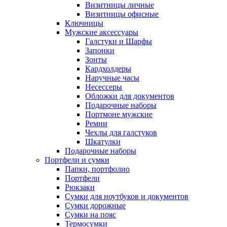
Визитницы личные
Визитницы офисные
Ключницы
Мужские аксессуары
Галстуки и Шарфы
Запонки
Зонты
Кардхолдеры
Наручные часы
Несессеры
Обложки для документов
Подарочные наборы
Портмоне мужские
Ремни
Чехлы для галстуков
Шкатулки
Подарочные наборы
Портфели и сумки
Папки, портфолио
Портфели
Рюкзаки
Сумки для ноутбуков и документов
Сумки дорожные
Сумки на пояс
Термосумки