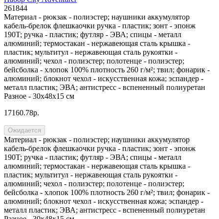
261844
Материал -
рюкзак - полиэстер; наушники аккумулятор
кабель-брелок флешкаочки ручка - пластик; зонт - эпонж
190T; ручка - пластик; футляр - ЭВА; спицы - металл
алюминий; термостакан - нержавеющая сталь крышка -
пластик; мультитул - нержавеющая сталь рукоятки -
алюминий; чехол - полиэстер; полотенце - полиэстер;
бейсболка - хлопок 100% плотность 260 г/м²; твил; фонарик -
алюминий; блокнот чехол - искусственная кожа; эспандер -
металл пластик; ЭВА; антистресс - вспененный полиуретан
Разное -
30x48x15 см
17160.78р.
Ожидается
Материал -
рюкзак - полиэстер; наушники аккумулятор
кабель-брелок флешкаочки ручка - пластик; зонт - эпонж
190T; ручка - пластик; футляр - ЭВА; спицы - металл
алюминий; термостакан - нержавеющая сталь крышка -
пластик; мультитул - нержавеющая сталь рукоятки -
алюминий; чехол - полиэстер; полотенце - полиэстер;
бейсболка - хлопок 100% плотность 260 г/м²; твил; фонарик -
алюминий; блокнот чехол - искусственная кожа; эспандер -
металл пластик; ЭВА; антистресс - вспененный полиуретан
Разное -
30x48x15 см