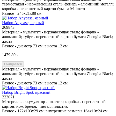
термостакан - нержавеющая сталь; фонарь - алюминий металл;
коробка - переплетный картон бумага Malmero
Разное -
245х21х88 см
Набор Anycase, черный
269843
Материал -
мультитул - нержавеющая сталь; фонарик -
алюминий; тубус - переплетный картон бумага Zhengba Black;
жесть
Разное -
диаметр 73 см; высота 12 см
1479.80р.
Ожидается
Материал -
мультитул - нержавеющая сталь; фонарик -
алюминий; тубус - переплетный картон бумага Zhengba Black;
жесть
Разное -
диаметр 73 см; высота 12 см
Набор Bright Spot, красный
223071
Материал -
аккумулятор - пластик; коробка - переплетный
картон; нож-брелок - металл пластик
Разное -
172х103х29 см; внутренние размеры 164x10x24 см