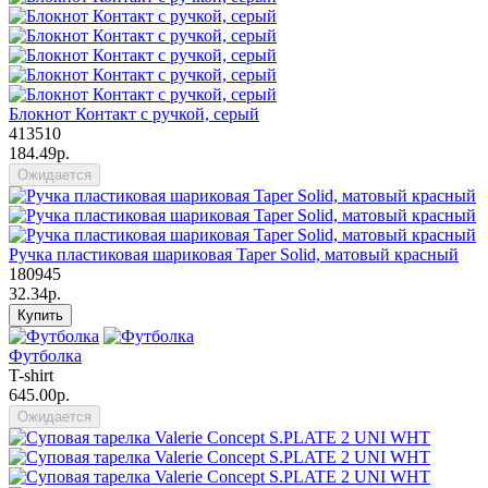
Блокнот Контакт с ручкой, серый
413510
184.49р.
Ожидается
Ручка пластиковая шариковая Taper Solid, матовый красный
180945
32.34р.
Купить
Футболка
T-shirt
645.00р.
Ожидается