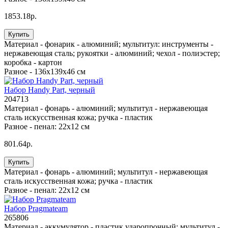
1853.18р.
Купить
Материал -
фонарик - алюминий; мультитул: инструменты -
нержавеющая сталь; рукоятки - алюминий; чехол - полиэстер;
коробка - картон
Разное -
136х139х46 см
Набор Handy Part, черный
204713
Материал -
фонарь - алюминий; мультитул - нержавеющая
сталь искусственная кожа; ручка - пластик
Разное -
пенал: 22х12 см
801.64р.
Купить
Материал -
фонарь - алюминий; мультитул - нержавеющая
сталь искусственная кожа; ручка - пластик
Разное -
пенал: 22х12 см
Набор Pragmateam
265806
Материал -
аккумулятор - пластик ударопрочный; мультитул -