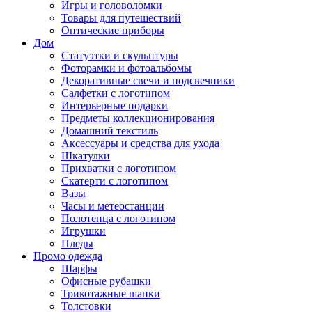
Игры и головоломки
Товары для путешествий
Оптические приборы
Дом
Статуэтки и скульптуры
Фоторамки и фотоальбомы
Декоративные свечи и подсвечники
Салфетки с логотипом
Интерьерные подарки
Предметы коллекционирования
Домашний текстиль
Аксессуары и средства для ухода
Шкатулки
Прихватки с логотипом
Скатерти с логотипом
Вазы
Часы и метеостанции
Полотенца с логотипом
Игрушки
Пледы
Промо одежда
Шарфы
Офисные рубашки
Трикотажные шапки
Толстовки