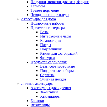
Подушки, повязки для глаз, беруши
Термосы
Трэвел-портмоне
Чемоданы и портпледы
Аксессуары для дома
Подарочные наборы
Предметы интерьера
Вазы
Интерьерные часы
Композиции
Пледы
Подсвечники
Рамки для фотографий
Фигурки
Предметы сервировки
Вазы сервировочные
Подарочные наборы
Сервизы
Элитная посуда
Личные аксессуары
Аксессуары для курения
Зажигалки
Хьюмидоры
Брелоки
Визитницы