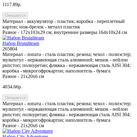
1117.89р.
Ожидается
Материал -
аккумулятор - пластик; коробка - переплетный
картон; нож-брелок - металл пластик
Разное -
172х103х29 см; внутренние размеры 164x10x24 см
Набор Brutaliteam
265804
Материал -
лопата - сталь пластик; резина; чехол - полиэстер;
мультитул - нержавеющая сталь алюминий; мешок - нейлон
рипстоп; полиуретан; фляжка - нержавеющая сталь AISI 304;
коробка - микрогофрокартон; наполнитель - бумага
Разное -
21х20х6 см
4034.66р.
Ожидается
Материал -
лопата - сталь пластик; резина; чехол - полиэстер;
мультитул - нержавеющая сталь алюминий; мешок - нейлон
рипстоп; полиуретан; фляжка - нержавеющая сталь AISI 304;
коробка - микрогофрокартон; наполнитель - бумага
Разное -
21х20х6 см
Набор City Adventurer