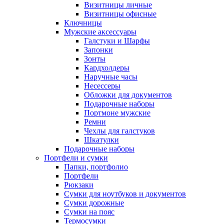
Визитницы личные
Визитницы офисные
Ключницы
Мужские аксессуары
Галстуки и Шарфы
Запонки
Зонты
Кардхолдеры
Наручные часы
Несессеры
Обложки для документов
Подарочные наборы
Портмоне мужские
Ремни
Чехлы для галстуков
Шкатулки
Подарочные наборы
Портфели и сумки
Папки, портфолио
Портфели
Рюкзаки
Сумки для ноутбуков и документов
Сумки дорожные
Сумки на пояс
Термосумки