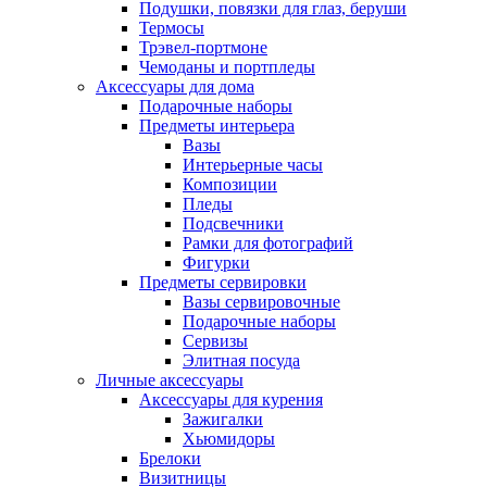
Подушки, повязки для глаз, беруши
Термосы
Трэвел-портмоне
Чемоданы и портпледы
Аксессуары для дома
Подарочные наборы
Предметы интерьера
Вазы
Интерьерные часы
Композиции
Пледы
Подсвечники
Рамки для фотографий
Фигурки
Предметы сервировки
Вазы сервировочные
Подарочные наборы
Сервизы
Элитная посуда
Личные аксессуары
Аксессуары для курения
Зажигалки
Хьюмидоры
Брелоки
Визитницы