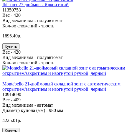
Ibi зонт 27 дюймов - Ярко-синий
11350753
Вес -
420
Вид механизма -
полуавтомат
Кол-во сложений -
трость
1695.40р.
Купить
Вес -
420
Вид механизма -
полуавтомат
Кол-во сложений -
трость
Montebello 21-дюймовый складной зонт с автоматическим
открытием/закрытием и изогнутой ручкой, черный
10914690
Вес -
409
Вид механизма -
автомат
Диаметр купола (мм) -
980 мм
4225.01р.
Купить