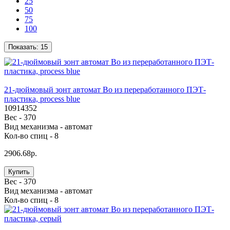
25
50
75
100
Показать:
15
21-дюймовый зонт автомат Bo из переработанного ПЭТ-
пластика, process blue
10914352
Вес -
370
Вид механизма -
автомат
Кол-во спиц -
8
2906.68р.
Купить
Вес -
370
Вид механизма -
автомат
Кол-во спиц -
8