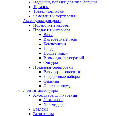
Подушки, повязки для глаз, беруши
Термосы
Трэвел-портмоне
Чемоданы и портпледы
Аксессуары для дома
Подарочные наборы
Предметы интерьера
Вазы
Интерьерные часы
Композиции
Пледы
Подсвечники
Рамки для фотографий
Фигурки
Предметы сервировки
Вазы сервировочные
Подарочные наборы
Сервизы
Элитная посуда
Личные аксессуары
Аксессуары для курения
Зажигалки
Хьюмидоры
Брелоки
Визитницы