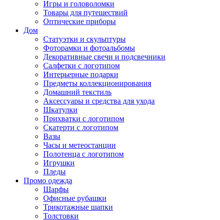
Игры и головоломки
Товары для путешествий
Оптические приборы
Дом
Статуэтки и скульптуры
Фоторамки и фотоальбомы
Декоративные свечи и подсвечники
Салфетки с логотипом
Интерьерные подарки
Предметы коллекционирования
Домашний текстиль
Аксессуары и средства для ухода
Шкатулки
Прихватки с логотипом
Скатерти с логотипом
Вазы
Часы и метеостанции
Полотенца с логотипом
Игрушки
Пледы
Промо одежда
Шарфы
Офисные рубашки
Трикотажные шапки
Толстовки