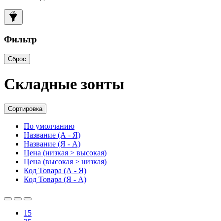
Фильтр
Сброс
Складные зонты
Сортировка
По умолчанию
Название (А - Я)
Название (Я - А)
Цена (низкая > высокая)
Цена (высокая > низкая)
Код Товара (А - Я)
Код Товара (Я - А)
15