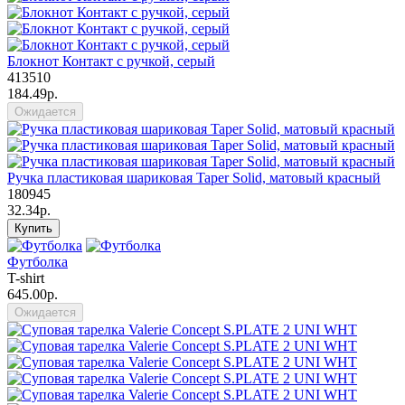
Блокнот Контакт с ручкой, серый
413510
184.49р.
Ожидается
Ручка пластиковая шариковая Taper Solid, матовый красный
180945
32.34р.
Купить
Футболка
T-shirt
645.00р.
Ожидается