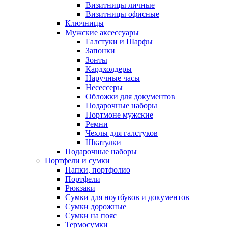
Визитницы личные
Визитницы офисные
Ключницы
Мужские аксессуары
Галстуки и Шарфы
Запонки
Зонты
Кардхолдеры
Наручные часы
Несессеры
Обложки для документов
Подарочные наборы
Портмоне мужские
Ремни
Чехлы для галстуков
Шкатулки
Подарочные наборы
Портфели и сумки
Папки, портфолио
Портфели
Рюкзаки
Сумки для ноутбуков и документов
Сумки дорожные
Сумки на пояс
Термосумки