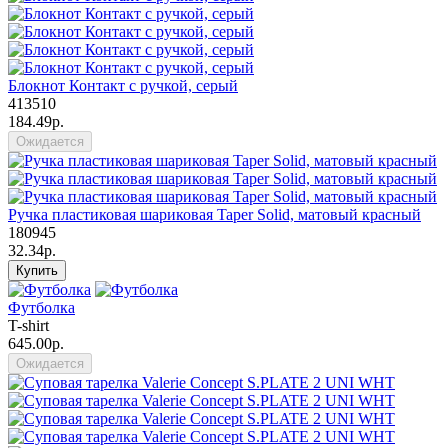
Блокнот Контакт с ручкой, серый
413510
184.49р.
Ожидается
Ручка пластиковая шариковая Taper Solid, матовый красный
180945
32.34р.
Купить
Футболка
T-shirt
645.00р.
Ожидается