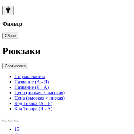
Фильтр
Сброс
Рюкзаки
Сортировка
По умолчанию
Название (А - Я)
Название (Я - А)
Цена (низкая > высокая)
Цена (высокая > низкая)
Код Товара (А - Я)
Код Товара (Я - А)
15