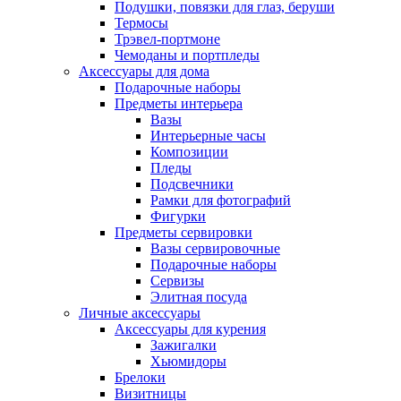
Подушки, повязки для глаз, беруши
Термосы
Трэвел-портмоне
Чемоданы и портпледы
Аксессуары для дома
Подарочные наборы
Предметы интерьера
Вазы
Интерьерные часы
Композиции
Пледы
Подсвечники
Рамки для фотографий
Фигурки
Предметы сервировки
Вазы сервировочные
Подарочные наборы
Сервизы
Элитная посуда
Личные аксессуары
Аксессуары для курения
Зажигалки
Хьюмидоры
Брелоки
Визитницы