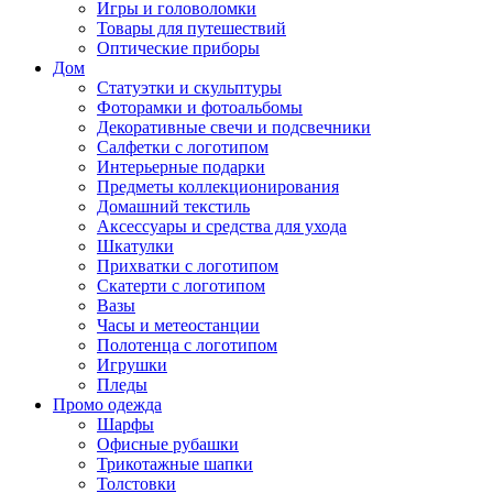
Игры и головоломки
Товары для путешествий
Оптические приборы
Дом
Статуэтки и скульптуры
Фоторамки и фотоальбомы
Декоративные свечи и подсвечники
Салфетки с логотипом
Интерьерные подарки
Предметы коллекционирования
Домашний текстиль
Аксессуары и средства для ухода
Шкатулки
Прихватки с логотипом
Скатерти с логотипом
Вазы
Часы и метеостанции
Полотенца с логотипом
Игрушки
Пледы
Промо одежда
Шарфы
Офисные рубашки
Трикотажные шапки
Толстовки