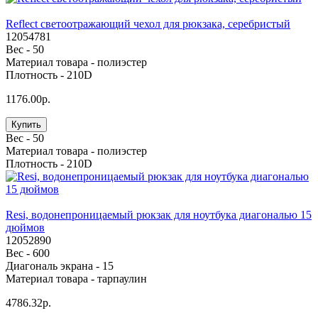
Reflect светоотражающий чехол для рюкзака, серебристый
12054781
Вес -
50
Материал товара -
полиэстер
Плотность -
210D
1176.00р.
Купить
Вес -
50
Материал товара -
полиэстер
Плотность -
210D
Resi, водонепроницаемый рюкзак для ноутбука диагональю 15
дюймов
12052890
Вес -
600
Диагональ экрана -
15
Материал товара -
тарпаулин
4786.32р.