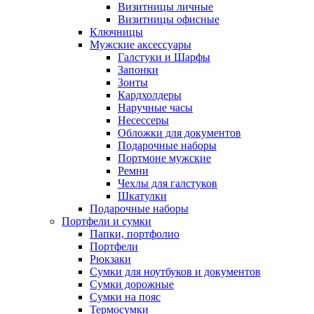
Визитницы личные
Визитницы офисные
Ключницы
Мужские аксессуары
Галстуки и Шарфы
Запонки
Зонты
Кардхолдеры
Наручные часы
Несессеры
Обложки для документов
Подарочные наборы
Портмоне мужские
Ремни
Чехлы для галстуков
Шкатулки
Подарочные наборы
Портфели и сумки
Папки, портфолио
Портфели
Рюкзаки
Сумки для ноутбуков и документов
Сумки дорожные
Сумки на пояс
Термосумки