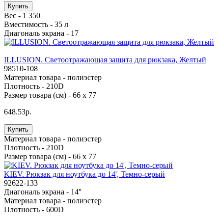
Купить
Вес -
1 350
Вместимость -
35 л
Диагональ экрана -
17
ILLUSION. Светоотражающая защита для рюкзака, Желтый
98510-108
Материал товара -
полиэстер
Плотность -
210D
Размер товара (см) -
66 x 77
648.53р.
Купить
Материал товара -
полиэстер
Плотность -
210D
Размер товара (см) -
66 x 77
KIEV. Рюкзак для ноутбука до 14', Темно-серый
92622-133
Диагональ экрана -
14''
Материал товара -
полиэстер
Плотность -
600D