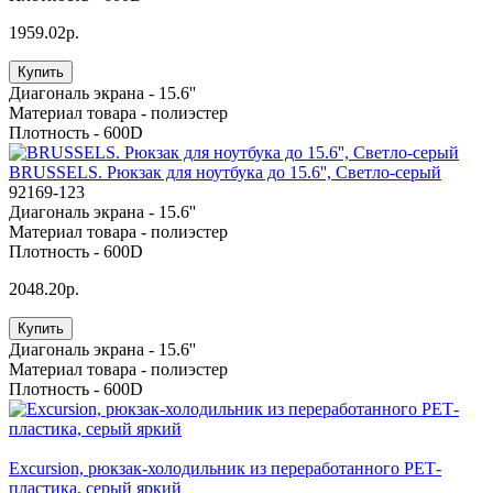
1959.02р.
Купить
Диагональ экрана -
15.6''
Материал товара -
полиэстер
Плотность -
600D
BRUSSELS. Рюкзак для ноутбука до 15.6'', Светло-серый
92169-123
Диагональ экрана -
15.6''
Материал товара -
полиэстер
Плотность -
600D
2048.20р.
Купить
Диагональ экрана -
15.6''
Материал товара -
полиэстер
Плотность -
600D
Excursion, рюкзак-холодильник из переработанного РЕТ-
пластика, серый яркий