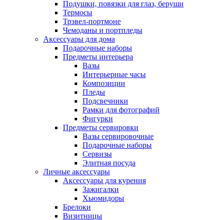
Подушки, повязки для глаз, беруши
Термосы
Трэвел-портмоне
Чемоданы и портпледы
Аксессуары для дома
Подарочные наборы
Предметы интерьера
Вазы
Интерьерные часы
Композиции
Пледы
Подсвечники
Рамки для фотографий
Фигурки
Предметы сервировки
Вазы сервировочные
Подарочные наборы
Сервизы
Элитная посуда
Личные аксессуары
Аксессуары для курения
Зажигалки
Хьюмидоры
Брелоки
Визитницы