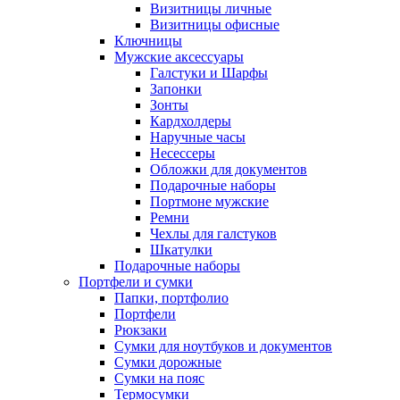
Визитницы личные
Визитницы офисные
Ключницы
Мужские аксессуары
Галстуки и Шарфы
Запонки
Зонты
Кардхолдеры
Наручные часы
Несессеры
Обложки для документов
Подарочные наборы
Портмоне мужские
Ремни
Чехлы для галстуков
Шкатулки
Подарочные наборы
Портфели и сумки
Папки, портфолио
Портфели
Рюкзаки
Сумки для ноутбуков и документов
Сумки дорожные
Сумки на пояс
Термосумки