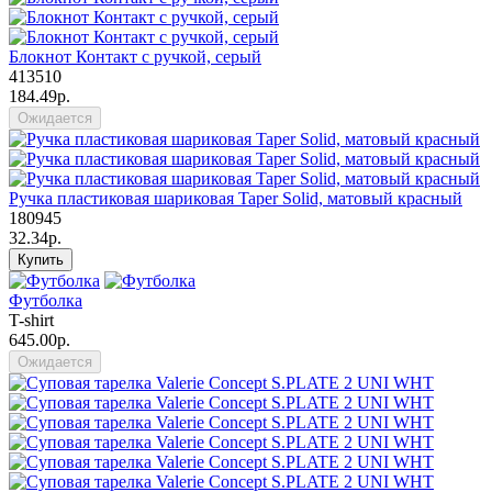
Блокнот Контакт с ручкой, серый
413510
184.49р.
Ожидается
Ручка пластиковая шариковая Taper Solid, матовый красный
180945
32.34р.
Купить
Футболка
T-shirt
645.00р.
Ожидается