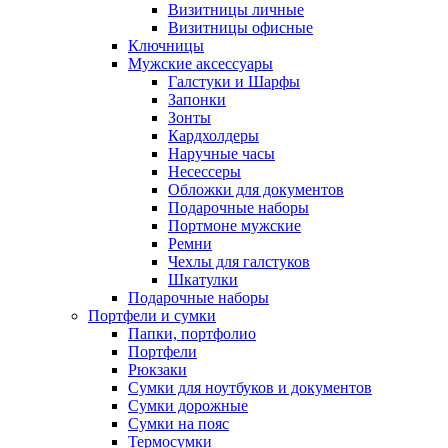
Визитницы личные
Визитницы офисные
Ключницы
Мужские аксессуары
Галстуки и Шарфы
Запонки
Зонты
Кардхолдеры
Наручные часы
Несессеры
Обложки для документов
Подарочные наборы
Портмоне мужские
Ремни
Чехлы для галстуков
Шкатулки
Подарочные наборы
Портфели и сумки
Папки, портфолио
Портфели
Рюкзаки
Сумки для ноутбуков и документов
Сумки дорожные
Сумки на пояс
Термосумки