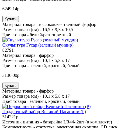
6249.14р.
Купить
Материал товара -
высококачественный фарфор
Размер товара (см) -
16,5 х 9,3 х 10,5
Цвет товара -
белый/разноцветный
Скульптура Гусар (зеленый мундир)
82791
Материал товара -
фарфор
Размер товара (см) -
10,1 х 5,8 х 17
Цвет товара -
зеленый, красный, белый
3136.00р.
Купить
Материал товара -
фарфор
Размер товара (см) -
10,1 х 5,8 х 17
Цвет товара -
зеленый, красный, белый
Подарочный набор Великий Паганини (Р)
514221p
Источник питания -
батарейка LR44- 2шт (в комплекте)
Комплектность -
статуэтка, электронная скрипка, CD диск