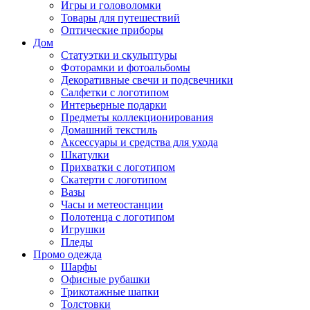
Игры и головоломки
Товары для путешествий
Оптические приборы
Дом
Статуэтки и скульптуры
Фоторамки и фотоальбомы
Декоративные свечи и подсвечники
Салфетки с логотипом
Интерьерные подарки
Предметы коллекционирования
Домашний текстиль
Аксессуары и средства для ухода
Шкатулки
Прихватки с логотипом
Скатерти с логотипом
Вазы
Часы и метеостанции
Полотенца с логотипом
Игрушки
Пледы
Промо одежда
Шарфы
Офисные рубашки
Трикотажные шапки
Толстовки