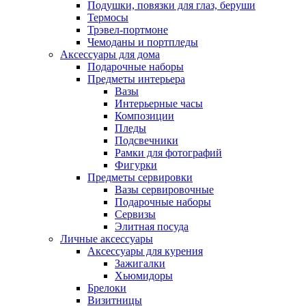
Подушки, повязки для глаз, беруши
Термосы
Трэвел-портмоне
Чемоданы и портпледы
Аксессуары для дома
Подарочные наборы
Предметы интерьера
Вазы
Интерьерные часы
Композиции
Пледы
Подсвечники
Рамки для фотографий
Фигурки
Предметы сервировки
Вазы сервировочные
Подарочные наборы
Сервизы
Элитная посуда
Личные аксессуары
Аксессуары для курения
Зажигалки
Хьюмидоры
Брелоки
Визитницы