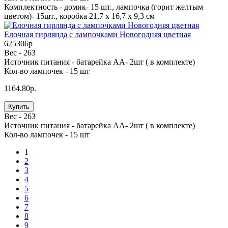
Комплектность -
домик- 15 шт., лампочка (горит желтым
цветом)- 15шт., коробка 21,7 х 16,7 х 9,3 см
Елочная гирлянда с лампочками Новогодняя цветная
625306p
Вес -
263
Источник питания -
батарейка АА- 2шт ( в комплекте)
Кол-во лампочек -
15 шт
1164.80р.
Купить
Вес -
263
Источник питания -
батарейка АА- 2шт ( в комплекте)
Кол-во лампочек -
15 шт
1
2
3
4
5
6
7
8
9