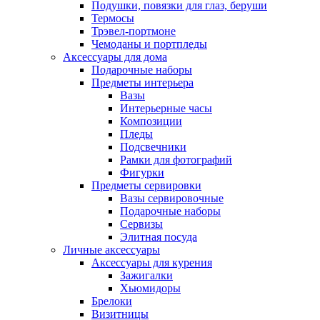
Подушки, повязки для глаз, беруши
Термосы
Трэвел-портмоне
Чемоданы и портпледы
Аксессуары для дома
Подарочные наборы
Предметы интерьера
Вазы
Интерьерные часы
Композиции
Пледы
Подсвечники
Рамки для фотографий
Фигурки
Предметы сервировки
Вазы сервировочные
Подарочные наборы
Сервизы
Элитная посуда
Личные аксессуары
Аксессуары для курения
Зажигалки
Хьюмидоры
Брелоки
Визитницы