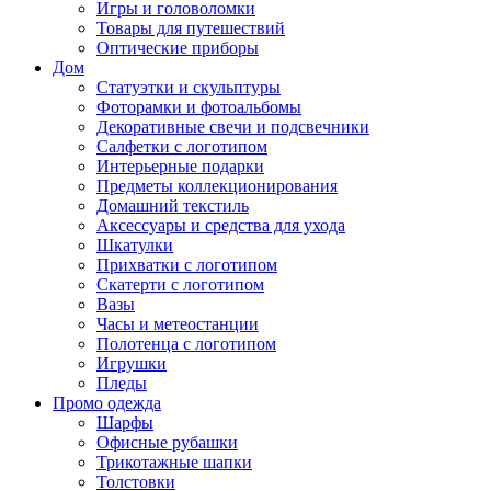
Игры и головоломки
Товары для путешествий
Оптические приборы
Дом
Статуэтки и скульптуры
Фоторамки и фотоальбомы
Декоративные свечи и подсвечники
Салфетки с логотипом
Интерьерные подарки
Предметы коллекционирования
Домашний текстиль
Аксессуары и средства для ухода
Шкатулки
Прихватки с логотипом
Скатерти с логотипом
Вазы
Часы и метеостанции
Полотенца с логотипом
Игрушки
Пледы
Промо одежда
Шарфы
Офисные рубашки
Трикотажные шапки
Толстовки