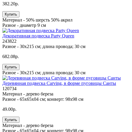
382.20р.
Купить
Материал -
50% шерсть 50% акрил
Разное -
диаметр 9 см
Декоративная подвеска Party Queen
243822
Разное -
30х215 см; длина провода; 30 см
682.08р.
Купить
Разное -
30х215 см; длина провода; 30 см
Деревянная подвеска Carving, в форме пуговицы Санты
120734
Материал -
дерево береза
Разное -
65х65х04 см; конверт: 98х98 см
49.00р.
Купить
Материал -
дерево береза
Разное -
65х65х04 см; конверт: 98х98 см