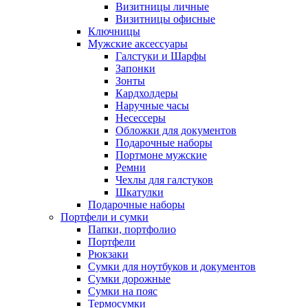
Визитницы личные
Визитницы офисные
Ключницы
Мужские аксессуары
Галстуки и Шарфы
Запонки
Зонты
Кардхолдеры
Наручные часы
Несессеры
Обложки для документов
Подарочные наборы
Портмоне мужские
Ремни
Чехлы для галстуков
Шкатулки
Подарочные наборы
Портфели и сумки
Папки, портфолио
Портфели
Рюкзаки
Сумки для ноутбуков и документов
Сумки дорожные
Сумки на пояс
Термосумки