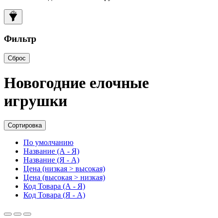
Фильтр
Сброс
Новогодние елочные
игрушки
Сортировка
По умолчанию
Название (А - Я)
Название (Я - А)
Цена (низкая > высокая)
Цена (высокая > низкая)
Код Товара (А - Я)
Код Товара (Я - А)