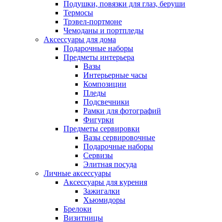
Подушки, повязки для глаз, беруши
Термосы
Трэвел-портмоне
Чемоданы и портпледы
Аксессуары для дома
Подарочные наборы
Предметы интерьера
Вазы
Интерьерные часы
Композиции
Пледы
Подсвечники
Рамки для фотографий
Фигурки
Предметы сервировки
Вазы сервировочные
Подарочные наборы
Сервизы
Элитная посуда
Личные аксессуары
Аксессуары для курения
Зажигалки
Хьюмидоры
Брелоки
Визитницы