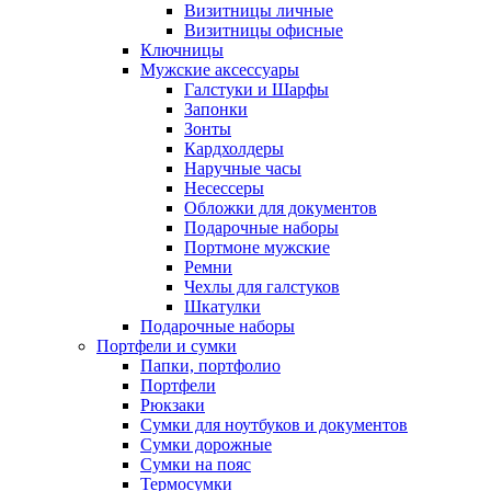
Визитницы личные
Визитницы офисные
Ключницы
Мужские аксессуары
Галстуки и Шарфы
Запонки
Зонты
Кардхолдеры
Наручные часы
Несессеры
Обложки для документов
Подарочные наборы
Портмоне мужские
Ремни
Чехлы для галстуков
Шкатулки
Подарочные наборы
Портфели и сумки
Папки, портфолио
Портфели
Рюкзаки
Сумки для ноутбуков и документов
Сумки дорожные
Сумки на пояс
Термосумки