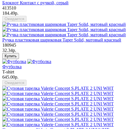
Блокнот Контакт с ручкой, серый
413510
184.49р.
Ожидается
Ручка пластиковая шариковая Taper Solid, матовый красный
180945
32.34р.
Купить
Футболка
T-shirt
645.00р.
Ожидается