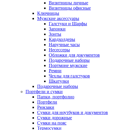
Визитницы личные
Визитницы офисные
Ключницы
Мужские аксессуары
Галстуки и Шарфы
Запонки
Зонты
Кардхолдеры
Наручные часы
Несессеры
Обложки для документов
Подарочные наборы
Портмоне мужские
Ремни
Чехлы для галстуков
Шкатулки
Подарочные наборы
Портфели и сумки
Папки, портфолио
Портфели
Рюкзаки
Сумки для ноутбуков и документов
Сумки дорожные
Сумки на пояс
Термосумки