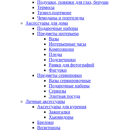
Подушки, повязки для глаз, беруши
Термосы
Трэвел-портмоне
Чемоданы и портпледы
Аксессуары для дома
Подарочные наборы
Предметы интерьера
Вазы
Интерьерные часы
Композиции
Пледы
Подсвечники
Рамки для фотографий
Фигурки
Предметы сервировки
Вазы сервировочные
Подарочные наборы
Сервизы
Элитная посуда
Личные аксессуары
Аксессуары для курения
Зажигалки
Хьюмидоры
Брелоки
Визитницы