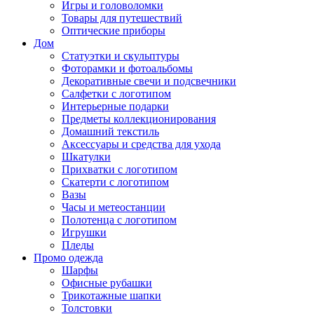
Игры и головоломки
Товары для путешествий
Оптические приборы
Дом
Статуэтки и скульптуры
Фоторамки и фотоальбомы
Декоративные свечи и подсвечники
Салфетки с логотипом
Интерьерные подарки
Предметы коллекционирования
Домашний текстиль
Аксессуары и средства для ухода
Шкатулки
Прихватки с логотипом
Скатерти с логотипом
Вазы
Часы и метеостанции
Полотенца с логотипом
Игрушки
Пледы
Промо одежда
Шарфы
Офисные рубашки
Трикотажные шапки
Толстовки