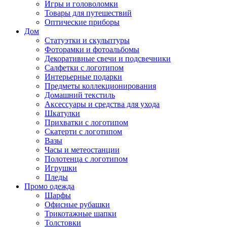
Игры и головоломки
Товары для путешествий
Оптические приборы
Дом
Статуэтки и скульптуры
Фоторамки и фотоальбомы
Декоративные свечи и подсвечники
Салфетки с логотипом
Интерьерные подарки
Предметы коллекционирования
Домашний текстиль
Аксессуары и средства для ухода
Шкатулки
Прихватки с логотипом
Скатерти с логотипом
Вазы
Часы и метеостанции
Полотенца с логотипом
Игрушки
Пледы
Промо одежда
Шарфы
Офисные рубашки
Трикотажные шапки
Толстовки