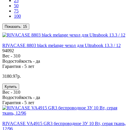
25
50
75
100
Показать:
15
RIVACASE 8803 black melange чехол для Ultrabook 13.3 / 12
94092
Вес -
310
Водостойкость -
да
Гарантия -
5 лет
3180.97р.
Купить
Вес -
310
Водостойкость -
да
Гарантия -
5 лет
RIVACASE VA4915 GR3 беспроводное ЗУ 10 Вт, серая ткань,
12/96