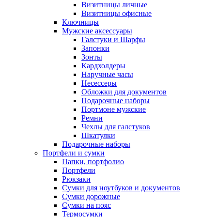
Визитницы личные
Визитницы офисные
Ключницы
Мужские аксессуары
Галстуки и Шарфы
Запонки
Зонты
Кардхолдеры
Наручные часы
Несессеры
Обложки для документов
Подарочные наборы
Портмоне мужские
Ремни
Чехлы для галстуков
Шкатулки
Подарочные наборы
Портфели и сумки
Папки, портфолио
Портфели
Рюкзаки
Сумки для ноутбуков и документов
Сумки дорожные
Сумки на пояс
Термосумки