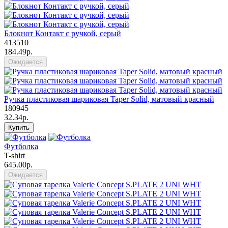
Блокнот Контакт с ручкой, серый
413510
184.49р.
Ожидается
Ручка пластиковая шариковая Taper Solid, матовый красный
180945
32.34р.
Купить
Футболка
T-shirt
645.00р.
Ожидается