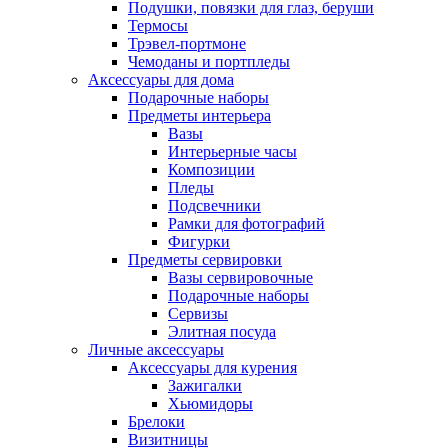
Подушки, повязки для глаз, беруши
Термосы
Трэвел-портмоне
Чемоданы и портпледы
Аксессуары для дома
Подарочные наборы
Предметы интерьера
Вазы
Интерьерные часы
Композиции
Пледы
Подсвечники
Рамки для фотографий
Фигурки
Предметы сервировки
Вазы сервировочные
Подарочные наборы
Сервизы
Элитная посуда
Личные аксессуары
Аксессуары для курения
Зажигалки
Хьюмидоры
Брелоки
Визитницы