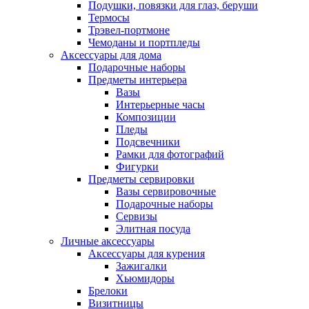
Подушки, повязки для глаз, беруши
Термосы
Трэвел-портмоне
Чемоданы и портпледы
Аксессуары для дома
Подарочные наборы
Предметы интерьера
Вазы
Интерьерные часы
Композиции
Пледы
Подсвечники
Рамки для фотографий
Фигурки
Предметы сервировки
Вазы сервировочные
Подарочные наборы
Сервизы
Элитная посуда
Личные аксессуары
Аксессуары для курения
Зажигалки
Хьюмидоры
Брелоки
Визитницы