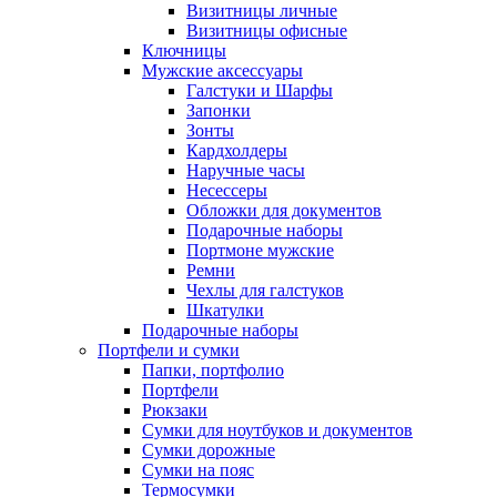
Визитницы личные
Визитницы офисные
Ключницы
Мужские аксессуары
Галстуки и Шарфы
Запонки
Зонты
Кардхолдеры
Наручные часы
Несессеры
Обложки для документов
Подарочные наборы
Портмоне мужские
Ремни
Чехлы для галстуков
Шкатулки
Подарочные наборы
Портфели и сумки
Папки, портфолио
Портфели
Рюкзаки
Сумки для ноутбуков и документов
Сумки дорожные
Сумки на пояс
Термосумки