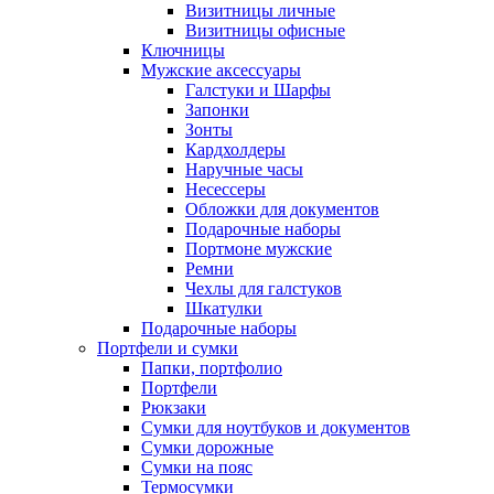
Визитницы личные
Визитницы офисные
Ключницы
Мужские аксессуары
Галстуки и Шарфы
Запонки
Зонты
Кардхолдеры
Наручные часы
Несессеры
Обложки для документов
Подарочные наборы
Портмоне мужские
Ремни
Чехлы для галстуков
Шкатулки
Подарочные наборы
Портфели и сумки
Папки, портфолио
Портфели
Рюкзаки
Сумки для ноутбуков и документов
Сумки дорожные
Сумки на пояс
Термосумки