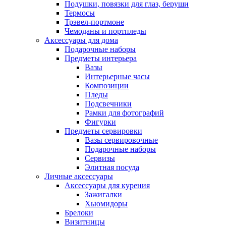
Подушки, повязки для глаз, беруши
Термосы
Трэвел-портмоне
Чемоданы и портпледы
Аксессуары для дома
Подарочные наборы
Предметы интерьера
Вазы
Интерьерные часы
Композиции
Пледы
Подсвечники
Рамки для фотографий
Фигурки
Предметы сервировки
Вазы сервировочные
Подарочные наборы
Сервизы
Элитная посуда
Личные аксессуары
Аксессуары для курения
Зажигалки
Хьюмидоры
Брелоки
Визитницы