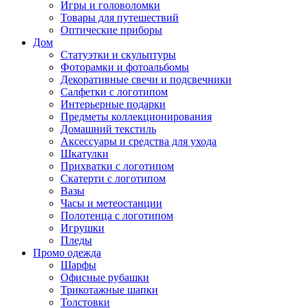
Игры и головоломки
Товары для путешествий
Оптические приборы
Дом
Статуэтки и скульптуры
Фоторамки и фотоальбомы
Декоративные свечи и подсвечники
Салфетки с логотипом
Интерьерные подарки
Предметы коллекционирования
Домашний текстиль
Аксессуары и средства для ухода
Шкатулки
Прихватки с логотипом
Скатерти с логотипом
Вазы
Часы и метеостанции
Полотенца с логотипом
Игрушки
Пледы
Промо одежда
Шарфы
Офисные рубашки
Трикотажные шапки
Толстовки