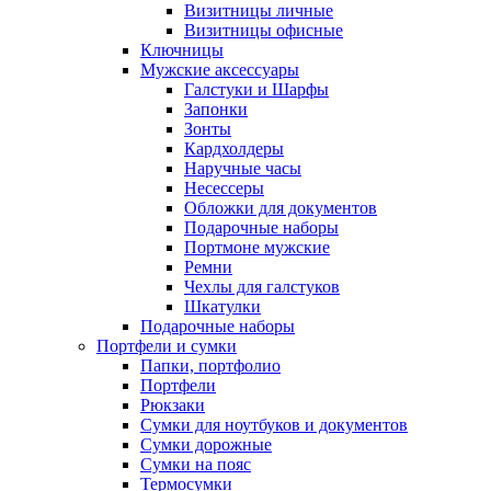
Визитницы личные
Визитницы офисные
Ключницы
Мужские аксессуары
Галстуки и Шарфы
Запонки
Зонты
Кардхолдеры
Наручные часы
Несессеры
Обложки для документов
Подарочные наборы
Портмоне мужские
Ремни
Чехлы для галстуков
Шкатулки
Подарочные наборы
Портфели и сумки
Папки, портфолио
Портфели
Рюкзаки
Сумки для ноутбуков и документов
Сумки дорожные
Сумки на пояс
Термосумки