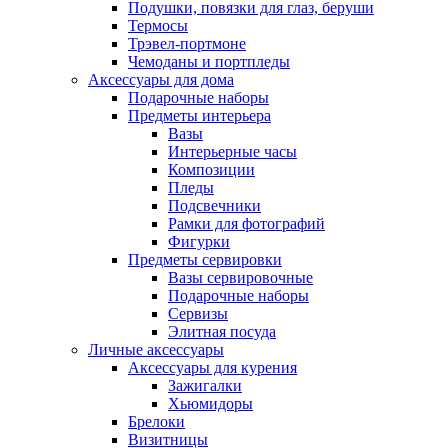
Подушки, повязки для глаз, беруши
Термосы
Трэвел-портмоне
Чемоданы и портпледы
Аксессуары для дома
Подарочные наборы
Предметы интерьера
Вазы
Интерьерные часы
Композиции
Пледы
Подсвечники
Рамки для фотографий
Фигурки
Предметы сервировки
Вазы сервировочные
Подарочные наборы
Сервизы
Элитная посуда
Личные аксессуары
Аксессуары для курения
Зажигалки
Хьюмидоры
Брелоки
Визитницы